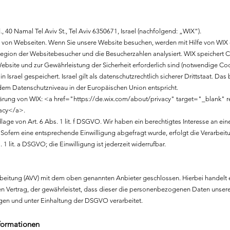
 40 Namal Tel Aviv St., Tel Aviv 6350671, Israel (nachfolgend: „WIX“).
 von Webseiten. Wenn Sie unsere Website besuchen, werden mit Hilfe von WIX
Region der Websitebesucher und die Besucherzahlen analysiert. WIX speichert 
Website und zur Gewährleistung der Sicherheit erforderlich sind (notwendige Coo
Israel gespeichert. Israel gilt als datenschutzrechtlich sicherer Drittstaat. Das
 dem Datenschutzniveau in der Europäischen Union entspricht.
ärung von WIX: <a href="
https://de.wix.com/about/privacy"
target="_blank" 
vacy</a>.
ge von Art. 6 Abs. 1 lit. f DSGVO. Wir haben ein berechtigtes Interesse an ein
 Sofern eine entsprechende Einwilligung abgefragt wurde, erfolgt die Verarbeit
 1 lit. a DSGVO; die Einwilligung ist jederzeit widerrufbar.
rbeitung (AVV) mit dem oben genannten Anbieter geschlossen. Hierbei handelt 
en Vertrag, der gewährleistet, dass dieser die personenbezogenen Daten unser
en und unter Einhaltung der DSGVO verarbeitet.
nformationen