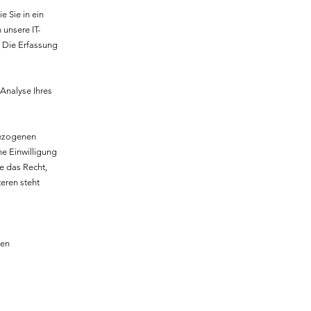
e Sie in ein
unsere IT-
. Die Erfassung
 Analyse Ihres
bezogenen
ne Einwilligung
e das Recht,
eren steht
ten