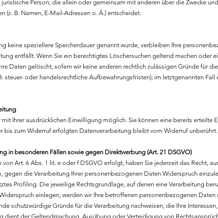
er juristische Person, die allein oder gemeinsam mit anderen über die Zwecke und
(z. B. Namen, E-Mail-Adressen o. Ä.) entscheidet.
ung keine speziellere Speicherdauer genannt wurde, verbleiben Ihre personen
eitung entfällt. Wenn Sie ein berechtigtes Löschersuchen geltend machen oder ei
hre Daten gelöscht, sofern wir keine anderen rechtlich zulässigen Gründe für di
 steuer- oder handelsrechtliche Aufbewahrungsfristen); im letztgenannten Fall e
eitung
it Ihrer ausdrücklichen Einwilligung möglich. Sie können eine bereits erteilte E
er bis zum Widerruf erfolgten Datenverarbeitung bleibt vom Widerruf unberührt.
ng in besonderen Fällen sowie gegen Direktwerbung (Art. 21 DSGVO)
on Art. 6 Abs. 1 lit. e oder f DSGVO erfolgt, haben Sie jederzeit das Recht, au
en, gegen die Verarbeitung Ihrer personenbezogenen Daten Widerspruch einzuleg
ztes Profiling. Die jeweilige Rechtsgrundlage, auf denen eine Verarbeitung be
 Widerspruch einlegen, werden wir Ihre betroffenen personenbezogenen Daten 
ende schutzwürdige Gründe für die Verarbeitung nachweisen, die Ihre Interessen
ung dient der Geltendmachung, Ausübung oder Verteidigung von Rechtsansprüc