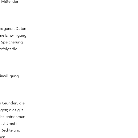
 Mittel der
bezogenen Daten
ne Einwilligung
e Speicherung
rfolgt die
inwilligung
s Gründen, die
en; dies gilt
ruht, entnehmen
nicht mehr
, Rechte und
hen