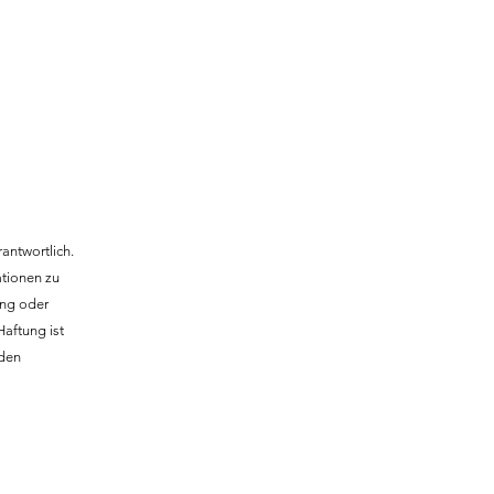
antwortlich.
ationen zu
ung oder
aftung ist
nden