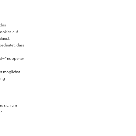
 das
Cookies auf
kies).
 bedeutet, dass
rel="noopener
er möglichst
ung
es sich um
er